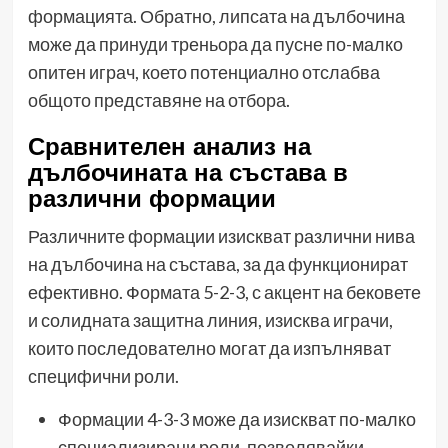
формацията. Обратно, липсата на дълбочина
може да принуди треньора да пусне по-малко
опитен играч, което потенциално отслабва
общото представяне на отбора.
Сравнителен анализ на
дълбочината на състава в
различни формации
Различните формации изискват различни нива
на дълбочина на състава, за да функционират
ефективно. Формата 5-2-3, с акцент на бековете
и солидната защитна линия, изисква играчи,
които последователно могат да изпълняват
специфични роли.
Формации 4-3-3 може да изискват по-малко
специализирани роли, позволявайки