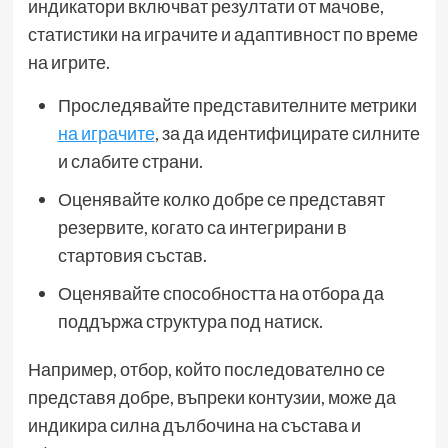
индикатори включват резултати от мачове,
статистики на играчите и адаптивност по време
на игрите.
Проследявайте представителните метрики
на играчите
, за да идентифицирате силните
и слабите страни.
Оценявайте колко добре се представят
резервите, когато са интегрирани в
стартовия състав.
Оценявайте способността на отбора да
поддържа структура под натиск.
Например, отбор, който последователно се
представя добре, въпреки контузии, може да
индикира силна дълбочина на състава и