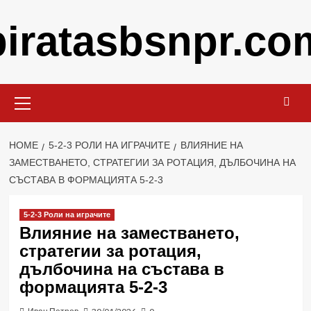
Skip
piratasbsnpr.co
to
content
Primary
Menu
HOME
5-2-3 РОЛИ НА ИГРАЧИТЕ
ВЛИЯНИЕ НА
ЗАМЕСТВАНЕТО, СТРАТЕГИИ ЗА РОТАЦИЯ, ДЪЛБОЧИНА НА
СЪСТАВА В ФОРМАЦИЯТА 5-2-3
5-2-3 Роли на играчите
Влияние на заместването,
стратегии за ротация,
дълбочина на състава в
формацията 5-2-3