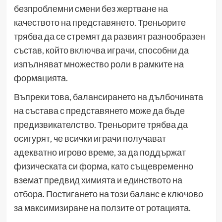
безпроблемни смени без жертване на
качеството на представянето. Треньорите
трябва да се стремят да развият разнообразен
състав, който включва играчи, способни да
изпълняват множество роли в рамките на
формацията.
Въпреки това, балансирането на дълбочината
на състава с представянето може да бъде
предизвикателство. Треньорите трябва да
осигурят, че всички играчи получават
адекватно игрово време, за да поддържат
физическата си форма, като същевременно
вземат предвид химията и единството на
отбора. Постигането на този баланс е ключово
за максимизиране на ползите от ротацията.