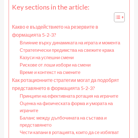
Key sections in the article:
Какво е въздействието на резервите в
формацията 5-2-3?
Влияние върху динамиката на играта и момента
Стратегически предимства на свежите крака
Казуси на успешни смени
Рискове от лоши избори на смени
Време и контекст на смените
Как ротационните стратегии могат да подобрят
представянето в формацията 5-2-3?
Принципи на ефективната ротация на играчите
Оценка на физическата форма и умората на
играчите
Баланс между дълбочината на състава и
представянето
Чести капани в ротацията, които да се избягват