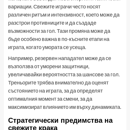
вариации. Свежите играчи често носят
различен ритъм и интензивност, което може да
разстрои противниците и да създаде
възможности за гол. Тази промяна може да
бъде особено важна в по-късните етапи на
играта, когато умората се усеща.
Например, резервен нападател може да се
възползва от уморени защитници,
увеличавайки вероятността за шансове за гол.
Треньорите трябва внимателно да оценят
състоянието на играта, за да определят
оптималния момент за смени, за да
максимизират влиянието им върху динамиката.
Стратегически предимства на
свежите крака