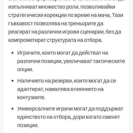
изпълняват множество роли, позволявайки
стратегически корекции по време на мача. Тази
гъвкавост позволява на треньорите да
реагират на различни игрови сценарии, без да
компрометират структурата на отбора.
Играчите, които могат да действат на
различни позиции, увеличават тактическите
опции.
Наличието на резерви, които могат да се
адаптират, намалява влиянието на
контузиите.
Универсалните играчи могат да поддържат
единството на отбора, дори когато сменят
позиции.