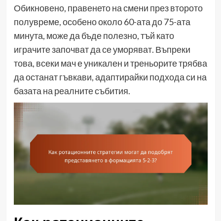
Обикновено, правенето на смени през второто
полувреме, особено около 60-ата до 75-ата
минута, може да бъде полезно, тъй като
играчите започват да се уморяват. Въпреки
това, всеки мач е уникален и треньорите трябва
да останат гъвкави, адаптирайки подхода си на
базата на реалните събития.