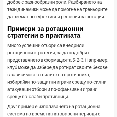
добре с разнообразни роли. Разбирането на
тези динамики може да помогне на треньорите
да вземат по-ефективни решения за ротация.
Примери за ротационни
стратегии в практиката
Много успешни отбори са внедрили
ротационни стратегии, за да подобрят
представянето в формацията 5-2-3. Например,
клуб може да избере да ротират своите бекове
в зависимост от силите на противника,
избирайки по-защитни играчи срещу по-силни
атакуващи отбори и по-офанзивни играчи
срещу по-слаби противници.
Друг пример е използването на ротационна
система по време на натоварени периоди с