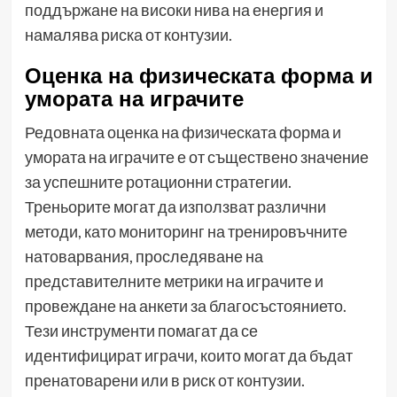
поддържане на високи нива на енергия и
намалява риска от контузии.
Оценка на физическата форма и
умората на играчите
Редовната оценка на физическата форма и
умората на играчите е от съществено значение
за успешните ротационни стратегии.
Треньорите могат да използват различни
методи, като мониторинг на тренировъчните
натоварвания, проследяване на
представителните метрики на играчите и
провеждане на анкети за благосъстоянието.
Тези инструменти помагат да се
идентифицират играчи, които могат да бъдат
пренатоварени или в риск от контузии.