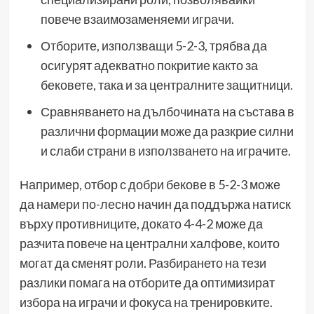
повече взаимозаменяеми играчи.
Отборите, използващи 5-2-3, трябва да
осигурят адекватно покритие както за
бековете, така и за централните защитници.
Сравняването на дълбочината на състава в
различни формации може да разкрие силни
и слаби страни в използването на играчите.
Например, отбор с добри бекове в 5-2-3 може
да намери по-лесно начин да поддържа натиск
върху противниците, докато 4-4-2 може да
разчита повече на централни халфове, които
могат да сменят роли. Разбирането на тези
разлики помага на отборите да оптимизират
избора на играчи и фокуса на тренировките.