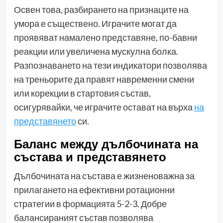
Освен това, разбирането на признаците на
умора е съществено. Играчите могат да
проявяват намалено представяне, по-бавни
реакции или увеличена мускулна болка.
Разпознаването на тези индикатори позволява
на треньорите да правят навременни смени
или корекции в стартовия състав,
осигурявайки, че играчите остават на върха
на
представянето
си.
Баланс между дълбочината на
състава и представянето
Дълбочината на състава е жизненоважна за
прилагането на ефективни ротационни
стратегии в формацията 5-2-3. Добре
балансираният състав позволява