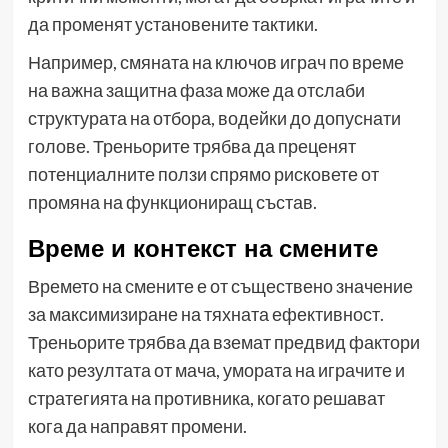
да променят установените тактики.
Например, смяната на ключов играч по време
на важна защитна фаза може да отслаби
структурата на отбора, водейки до допуснати
голове. Треньорите трябва да преценят
потенциалните ползи спрямо рисковете от
промяна на функциониращ състав.
Време и контекст на смените
Времето на смените е от съществено значение
за максимизиране на тяхната ефективност.
Треньорите трябва да вземат предвид фактори
като резултата от мача, умората на играчите и
стратегията на противника, когато решават
кога да направят промени.