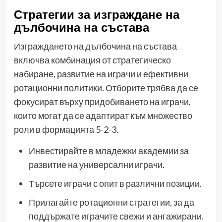
Стратегии за изграждане на
дълбочина на състава
Изграждането на дълбочина на състава
включва комбинация от стратегическо
набиране, развитие на играчи и ефективни
ротационни политики. Отборите трябва да се
фокусират върху придобиването на играчи,
които могат да се адаптират към множество
роли в формацията 5-2-3.
Инвестирайте в младежки академии за
развитие на универсални играчи.
Търсете играчи с опит в различни позиции.
Прилагайте ротационни стратегии, за да
поддържате играчите свежи и ангажирани.