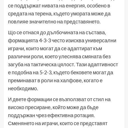
се поддържат нивата на енергия, особено в
средата на терена, където умората може да
повлияе значително на представянето.
Що се отнася до дълбочината на състава,
формацията 4-3-3 често изисква универсални
играчи, които могат да се адаптират към
различни роли, което улеснява смяната без
загуба на тактическа цялост. Тази адаптивност
е подобна на 5-2-3, където бековете могат да
преминават в роли на халфове, когато е
необходимо.
И двете формации се възползват от стил на
високо пресиране, който може да бъде
поддържан чрез ефективна ротация.
Сменянето на играчи, които се представят