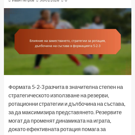
Иван Петров
30/01/2026
0
Формата 5-2-3 разчита в значителна степен на
стратегическото използване на резерви,
ротационни стратегии и дълбочина на състава,
за да максимизира представянето. Резервите
могат да променят динамиката на играта,
докато ефективната ротация помага за