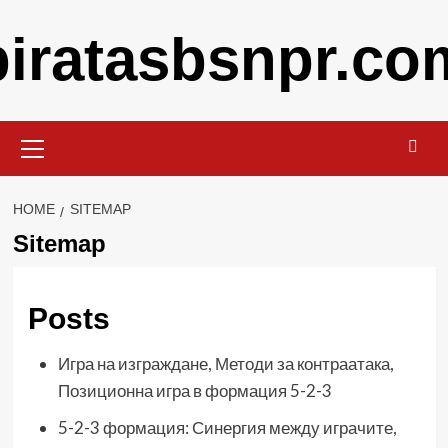
Skip
piratasbsnpr.co
to
content
Primary
Menu
HOME
SITEMAP
Sitemap
Posts
Игра на изграждане, Методи за контраатака,
Позиционна игра в формация 5-2-3
5-2-3 формация: Синергия между играчите,