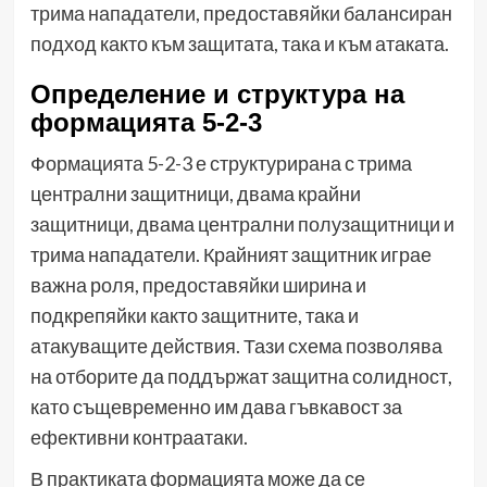
трима нападатели, предоставяйки балансиран
подход както към защитата, така и към атаката.
Определение и структура на
формацията 5-2-3
Формацията 5-2-3 е структурирана с трима
централни защитници, двама крайни
защитници, двама централни полузащитници и
трима нападатели. Крайният защитник играе
важна роля, предоставяйки ширина и
подкрепяйки както защитните, така и
атакуващите действия. Тази схема позволява
на отборите да поддържат защитна солидност,
като същевременно им дава гъвкавост за
ефективни контраатаки.
В практиката формацията може да се