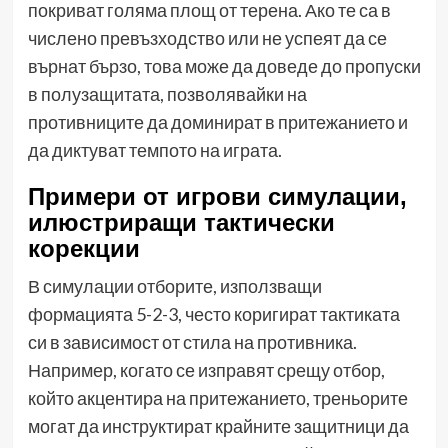
покриват голяма площ от терена. Ако те са в
числено превъзходство или не успеят да се
върнат бързо, това може да доведе до пропуски
в полузащитата, позволявайки на
противниците да доминират в притежанието и
да диктуват темпото на играта.
Примери от игрови симулации,
илюстриращи тактически
корекции
В симулации отборите, използващи
формацията 5-2-3, често коригират тактиката
си в зависимост от стила на противника.
Например, когато се изправят срещу отбор,
който акцентира на притежанието, треньорите
могат да инструктират крайните защитници да