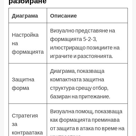
разбиране
Диаграма
Описание
Визуално представяне на
Настройка
формацията 5-2-3,
на
илюстриращо позициите на
формацията
играчите и разстоянията.
Диаграма, показваща
Защитна
компактната защитна
форма
структура срещу отбор,
базиран на притежание.
Визуална помощ, показваща
Стратегия
как формацията преминава
за
от защита в атака по време на
контраатака