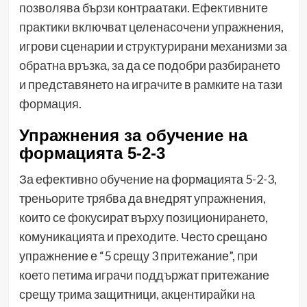
позволява бързи контраатаки. Ефективните
практики включват целенасочени упражнения,
игрови сценарии и структурирани механизми за
обратна връзка, за да се подобри разбирането
и представянето на играчите в рамките на тази
формация.
Упражнения за обучение на
формацията 5-2-3
За ефективно обучение на формацията 5-2-3,
треньорите трябва да внедрят упражнения,
които се фокусират върху позиционирането,
комуникацията и преходите. Често срещано
упражнение е “5 срещу 3 притежание”, при
което петима играчи поддържат притежание
срещу трима защитници, акцентирайки на