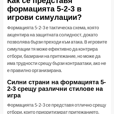
Как се представя
формацията 5-2-3 в
игрови симулации?
Формацията 5-2-3 е тактическа схема, която
акцентира на защитната солидност, докато
позволява бързи преходи към атака. В игровите
симулации тя може ефективно да контрира
отбори, базирани на притежание, но може да
има трудности срещу бързи контраатаки, ако не
е правилно организирана.
Силни страни на формацията 5-
2-3 срещу различни стилове на
игра
Формацията 5-2-3 се представя отлично срещу
отбори, които приоритизират притежанието,