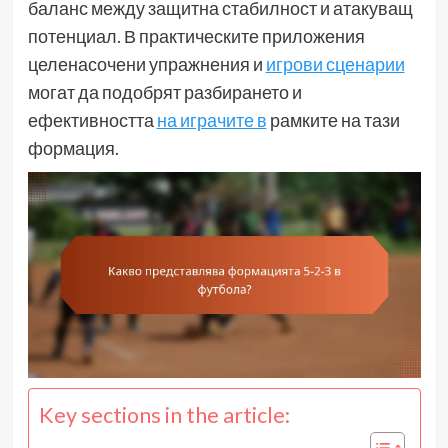
баланс между защитна стабилност и атакуващ
потенциал. В практическите приложения
целенасочени упражнения и
игрови сценарии
могат да подобрят разбирането и
ефективността
на играчите в
рамките на тази
формация.
Key sections in the article: