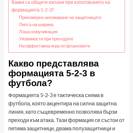
Какви са общите капани при използването на
формацията 5-2-3?
Прекомерно ангажиране на защитниците
Липса на ширина
Лоша комуникация
Уязвимости при преходите
Неэффективна игра по фланговете
Какво представлява
формацията 5-2-3 в
футбола?
Формацията 5-2-3 е тактическа схема в
футбола, която акцентира на силна защитна
линия, като същевременно позволява бързи
преходи към атака. Тази формация се състои от
петима защитници, двама полузащитници и