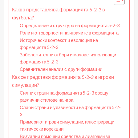
Какво представлява формацията 5-2-3 в
футбола?
Определение и структура на формацията 5-2-3
Роли и отговорности на играчите в формацията
Исторически контекст и еволюция на
формацията 5-2-3
Забележителни отбори и мачове, използващи
формацията 5-2-3
Сравнителен анализ с други формации
Как се представя формацията 5-2-3 в игрови
симулации?
Силни страни на формацията 5-2-3 срещу
различни стилове на игра
Слаби страни и уязвимости на формацията 5-2-
3
Примери от игрови симулации, илюстриращи
тактически корекции
Визуални помощни средства и диаграми за