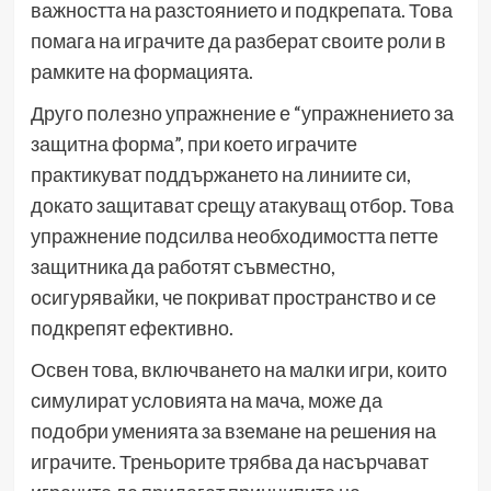
важността на разстоянието и подкрепата. Това
помага на играчите да разберат своите роли в
рамките на формацията.
Друго полезно упражнение е “упражнението за
защитна форма”, при което играчите
практикуват поддържането на линиите си,
докато защитават срещу атакуващ отбор. Това
упражнение подсилва необходимостта петте
защитника да работят съвместно,
осигурявайки, че покриват пространство и се
подкрепят ефективно.
Освен това, включването на малки игри, които
симулират условията на мача, може да
подобри уменията за вземане на решения на
играчите. Треньорите трябва да насърчават