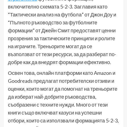
включително схемата 5-2-3. Заглавия като
“Тактически анализ на футбола” от Джон Доу и
“Пълното ръководство за футболните
формации” от Джейн Смит предоставят ценни
прозрения за тактическите принципи и ролите
на играчите. Треньорите могат да се
възползват от тези ресурси, за да разберат по-
добре как да внедрят формации ефективно.
Освен това, онлайн платформи като Amazon и
Goodreads предлагат потребителски отзиви и
оценки, които могат да помогнат на треньорите
да изберат най-добрите ръководства,
съобразени с техните нужди. Много от тези
книги също включват казуси на успешни
отбори, които са използвали формацията 5-2-3,