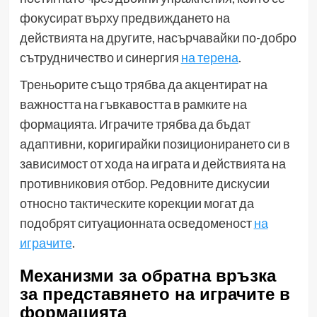
фокусират върху предвиждането на
действията на другите, насърчавайки по-добро
сътрудничество и синергия
на терена
.
Треньорите също трябва да акцентират на
важността на гъвкавостта в рамките на
формацията. Играчите трябва да бъдат
адаптивни, коригирайки позиционирането си в
зависимост от хода на играта и действията на
противниковия отбор. Редовните дискусии
относно тактическите корекции могат да
подобрят ситуационната осведоменост
на
играчите
.
Механизми за обратна връзка
за представянето на играчите в
формацията