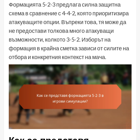
Формацията 5-2-3 предлага силна защитна
схема в сравнение с 4-4-2, която приоритизира
атакуващите опции. Въпреки това, тя може да
не предостави толкова много атакуващи
възможности, колкото 3-5-2. Изборът на
формация в крайна сметка зависи от силите на
отбора и конкретния контекст на мача.