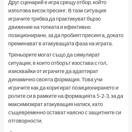
Друг сценарий е игра срещу отбор, който
използва висок пресинг. В тази ситуация
играчите трябва да практикуват бързо
движение на топката и ефективно
позициониране, за да пробият пресинга, докато
преминават в атакуващата фаза на играта.
Треньорите могат също да симулират
ситуации, в които отборът изостава с гол,
изисквайки от играчите да адаптират
динамично своята формация. Това учи
играчите как да коригират позиционирането и
ролите си в рамките на формацията 5-2-3, за да
максимизират атакуващия натиск, като
същевременно остават наясно с защитните си
отговорности.