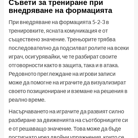
Съвети за трениране при
внедряване на формацията
При внедряване на формацията 5-2-3 в
тренировките, ясната комуникация е от
съществено значение. Треньорите трябва
последователно да подсилват ролите на всеки
играч, осигурявайки, че те разбират своите
отговорности както в защита, така и в атака.
Редовното преглеждане на игрови записи
може да помогне на играчите да визуализират
своето позициониране и вземане на решения в
реално време.
Насърчаването на играчите да развият силно
разбиране за движенията на съотборниците си
е от решаващо значение. Това може да бъде
постигнато чрез двойни упражнения, които се