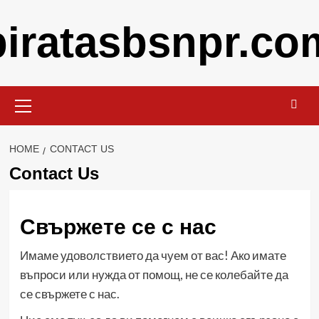
Skip
piratasbsnpr.co
to
content
Primary
Menu
HOME
CONTACT US
Contact Us
Свържете се с нас
Имаме удоволствието да чуем от вас! Ако имате
въпроси или нужда от помощ, не се колебайте да
се свържете с нас.