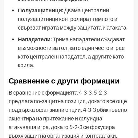
Полузащитници:
Двама централни
полузащитници контролират темпото и
свързват играта между защитата и атаката.
Нападатели:
Трима нападатели създават
възможности за гол, като един често играе
като централен нападател, а другите като
крила.
Сравнение с други формации
В сравнение с формацията 4-3-3, 5-2-3
предлага по-защитна позиция, докато все още
поддържа офанзивни опции. 4-3-3 обикновено
акцентира на притежание и флуидна
атакуваща игра, докато 5-2-3 се фокусира
върху защитна организация и контраатаки.