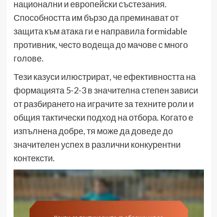
национални и европейски състезания.
Способността им бързо да преминават от
защита към атака ги е направила formidable
противник, често водеща до мачове с много
голове.
Тези казуси илюстрират, че ефективността на
формацията 5-2-3 в значителна степен зависи
от разбирането на играчите за техните роли и
общия тактически подход на отбора. Когато е
изпълнена добре, тя може да доведе до
значителен успех в различни конкурентни
контексти.