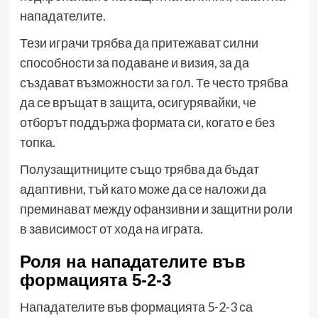
нападателите.
Тези играчи трябва да притежават силни
способности за подаване и визия, за да
създават възможности за гол. Те често трябва
да се връщат в защита, осигурявайки, че
отборът поддържа формата си, когато е без
топка.
Полузащитниците също трябва да бъдат
адаптивни, тъй като може да се наложи да
преминават между офанзивни и защитни роли
в зависимост от хода на играта.
Роля на нападателите във
формацията 5-2-3
Нападателите във формацията 5-2-3 са