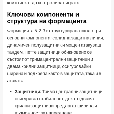
които искат да контролират играта.
Ключови компоненти и
структура на формацията
Формацията 5-2-3 е структурирана около три
основни компонента: солидна защитна линия,
динамичен полузащитник и мощен атакуващ
тандем. Петте защитници обикновено се
състоят от трима централни защитници и
двама крилни защитници, осигурявайки
ширина и подкрепа както в защитата, така и в
атаката.
Защитници:
Трима централни защитници
осигуряват стабилност, докато двама
крилни защитници предлагат ширина и
възможност за напредване.