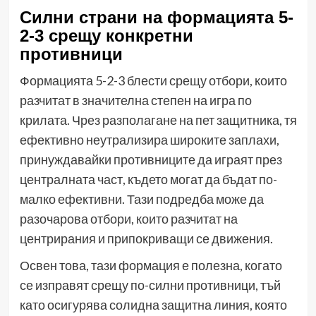
Силни страни на формацията 5-
2-3 срещу конкретни
противници
Формацията 5-2-3 блести срещу отбори, които
разчитат в значителна степен на игра по
крилата. Чрез разполагане на пет защитника, тя
ефективно неутрализира широките заплахи,
принуждавайки противниците да играят през
централната част, където могат да бъдат по-
малко ефективни. Тази подредба може да
разочарова отбори, които разчитат на
центрирания и припокриващи се движения.
Освен това, тази формация е полезна, когато
се изправят срещу по-силни противници, тъй
като осигурява солидна защитна линия, която