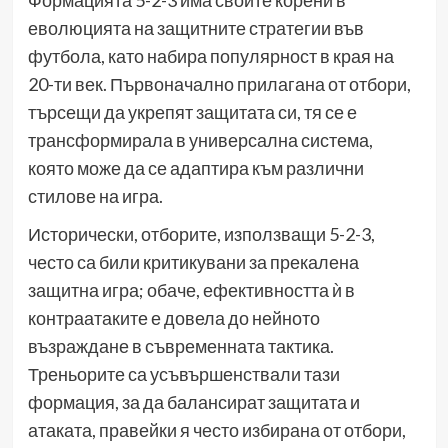
Формацията 5-2-3 има своите корени в
еволюцията на защитните стратегии във
футбола, като набира популярност в края на
20-ти век. Първоначално прилагана от отбори,
търсещи да укрепят защитата си, тя се е
трансформирала в универсална система,
която може да се адаптира към различни
стилове на игра.
Исторически, отборите, използващи 5-2-3,
често са били критикувани за прекалена
защитна игра; обаче, ефективността ѝ в
контраатаките е довела до нейното
възраждане в съвременната тактика.
Треньорите са усъвършенствали тази
формация, за да балансират защитата и
атаката, правейки я често избирана от отбори,