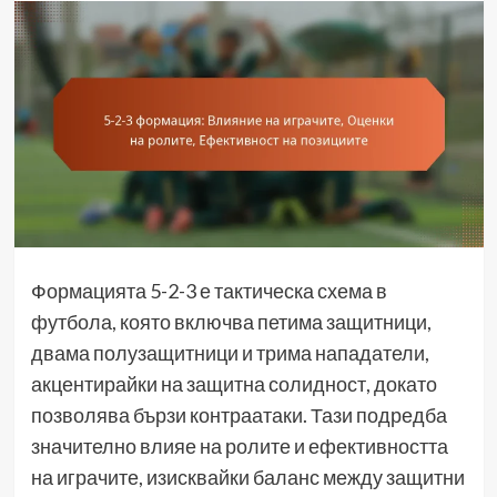
Формацията 5-2-3 е тактическа схема в
футбола, която включва петима защитници,
двама полузащитници и трима нападатели,
акцентирайки на защитна солидност, докато
позволява бързи контраатаки. Тази подредба
значително влияе на ролите и ефективността
на играчите, изисквайки баланс между защитни