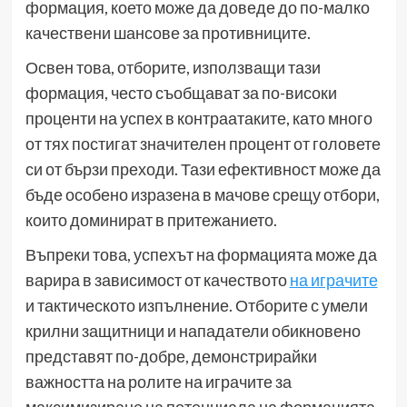
формация, което може да доведе до по-малко
качествени шансове за противниците.
Освен това, отборите, използващи тази
формация, често съобщават за по-високи
проценти на успех в контраатаките, като много
от тях постигат значителен процент от головете
си от бързи преходи. Тази ефективност може да
бъде особено изразена в мачове срещу отбори,
които доминират в притежанието.
Въпреки това, успехът на формацията може да
варира в зависимост от качеството
на играчите
и тактическото изпълнение. Отборите с умели
крилни защитници и нападатели обикновено
представят по-добре, демонстрирайки
важността на ролите на играчите за