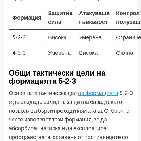
Защитна
Атакуваща
Контрол 
Формация
сила
гъвкавост
полузащ
5-2-3
Висока
Умерена
Огранич
4-3-3
Умерена
Висока
Силна
Общи тактически цели на
формацията 5-2-3
Основната тактическа цел
на формацията
5-2-3
е да създаде солидна защитна база, докато
позволява бързи преходи към атака. Отборите
често използват тази формация, за да
абсорбират натиска и да експлоатират
пространствата, оставени от противниците по