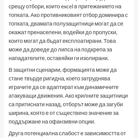
срещу отбори, които excel в притежанието на
топката. Ако противниковият отбор доминира с
топката, двамата полузащитници могат да се
окажат пренаселени, водейки до пропуски,
които могат да бъдат експлоатирани. Това
може да доведе до липса на подкрепа за
нападателите, оставяйки ги изолирани.
В защитни сценарии, формацията може да
стане твърде ригидна, което затруднява
играчите да се адаптират към динамичните
атакуващи движения. Ако крилните защитници
са притиснати назад, отборът може да загуби
ширина, която е от съществено значение за
поддържане на офанзивни опции.
Друга потенциална слабост е зависимостта от