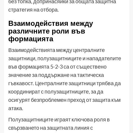
без топка, допринасяйки за общата защитна
стратегия на отбора.
Взаимодействия между
различните роли във
формацията
Взаимодействията между централните
защитници, полузащитниците и нападателите
във формацията 5-2-3 са от съществено
значение за поддържане на тактическа
гъвкавост. Централните защитници трябва да
координират с полузащитниците, за да
осигурят безпроблемен преход от защита към
атака.
Полузащитниците играят ключова роля в
свързването на защитната линия с