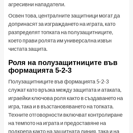
агресивни нападатели.
Освен това, централните защитници могат да
допринасят за изграждането на играта, като
разпределят топката на полузащитниците,
което прави ролята им универсална извън
чистата защита.
Роля на полузащитниците във
формацията 5-2-3
Полузащитниците във формацията 5-2-3
служат като връзка между защитата и атаката,
играейки ключова роля както в създаването на
игра, така и в възстановяването на топката.
Техните отговорности включват контролиране
на темпото на играта и предоставяне на
подкрепа както на защитната линия, така и на