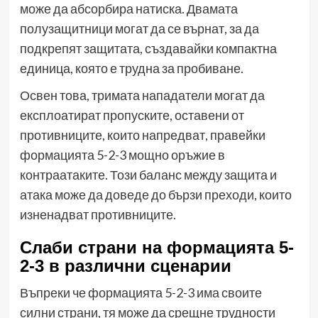
може да абсорбира натиска. Двамата
полузащитници могат да се върнат, за да
подкрепят защитата, създавайки компактна
единица, която е трудна за пробиване.
Освен това, тримата нападатели могат да
експлоатират пропуските, оставени от
противниците, които напредват, правейки
формацията 5-2-3 мощно оръжие в
контраатаките. Този баланс между защита и
атака може да доведе до бързи преходи, които
изненадват противниците.
Слаби страни на формацията 5-
2-3 в различни сценарии
Въпреки че формацията 5-2-3 има своите
силни страни, тя може да срещне трудности