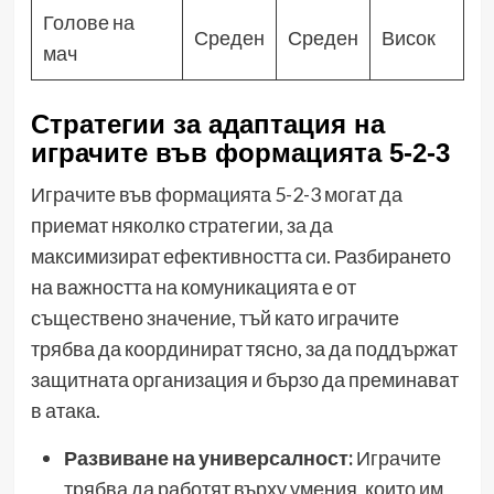
Голове на
Среден
Среден
Висок
мач
Стратегии за адаптация на
играчите във формацията 5-2-3
Играчите във формацията 5-2-3 могат да
приемат няколко стратегии, за да
максимизират ефективността си. Разбирането
на важността на комуникацията е от
съществено значение, тъй като играчите
трябва да координират тясно, за да поддържат
защитната организация и бързо да преминават
в атака.
Развиване на универсалност:
Играчите
трябва да работят върху умения, които им