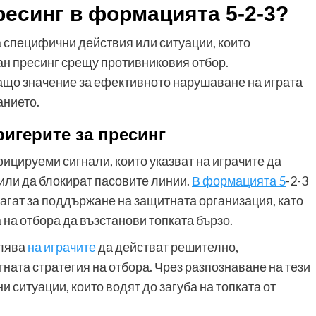
пресинг в формацията 5-2-3?
са специфични действия или ситуации, които
ан пресинг срещу противниковия отбор.
ващо значение за ефективното нарушаване на играта
анието.
ригерите за пресинг
фицируеми сигнали, които указват на играчите да
 или да блокират пасовите линии.
В формацията 5
-2-3
магат за поддържане на защитната организация, като
а отбора да възстанови топката бързо.
олява
на играчите
да действат решително,
ата стратегия на отбора. Чрез разпознаване на тези
и ситуации, които водят до загуба на топката от