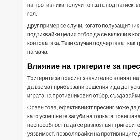
на противника получи топката под натиск, в
гол.
Друг пример се случи, когато полузащитник
подтиквайки целия отбор да се включи в ко
контраатака. Тези случаи подчертават как 
на мача.
Влияние на тригерите за пре
Тригерите за пресинг значително влияят н
да вземат прибързани решения и да допуска
играта на противниковия отбор, създавайки
Освен това, ефективният пресинг може да 
като успешните загуби на топката повишава
неспособността да се разпознаят тригерите
уязвимост, позволявайки на противниците д