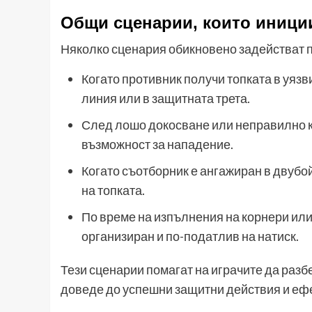
Общи сценарии, които иници
Няколко сценария обикновено задействат п
Когато противник получи топката в уязв
линия или в защитната трета.
След лошо докосване или неправилно к
възможност за нападение.
Когато съотборник е ангажиран в двубой
на топката.
По време на изпълнения на корнери или
организиран и по-податлив на натиск.
Тези сценарии помагат на играчите да разбе
доведе до успешни защитни действия и еф