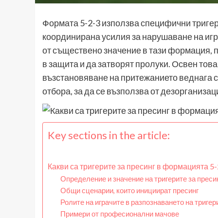
Формата 5-2-3 използва специфични тригери
координирана усилия за нарушаване на игр
от съществено значение в тази формация, п
в защита и да затворят пролуки. Освен тов
възстановяване на притежанието веднага сл
отбора, за да се възползва от дезорганизац
Key sections in the article:
Какви са тригерите за пресинг в формацията 5-
Определение и значение на тригерите за преси
Общи сценарии, които инициират пресинг
Ролите на играчите в разпознаването на тригер
Примери от професионални мачове