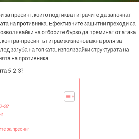
 за пресинг, които подтикват играчите да започнат
ата на противника. Ефективните защитни преходи са
озволявайки на отборите бързо да преминат от атака
а, контра-пресингът играе жизненоважна роля за
ед загуба на топката, използвайки структурата на
ията на противника.
2-3?
нг
ите за пресинг