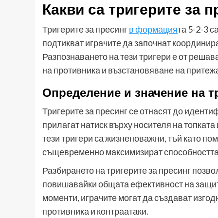
Какви са тригерите за 
Тригерите за пресинг
в формация
та 5-2-3 
подтикват играчите да започнат координир
Разпознаването на тези тригери е от реша
на противника и възстановяване на притеж
Определение и значение на т
Тригерите за пресинг се отнасят до иденти
прилагат натиск върху носителя на топката
тези тригери са жизненоважни, тъй като по
същевременно максимизират способността н
Разбирането на тригерите за пресинг позв
повишавайки общата ефективност на защитн
моменти, играчите могат да създават изгодн
противника и контраатаки.