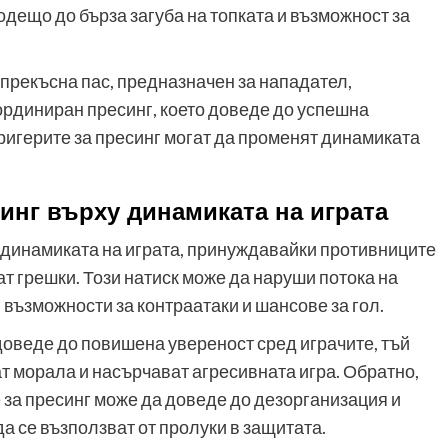
одещо до бърза загуба на топката и възможност за
 прекъсна пас, предназначен за нападател,
ординиран пресинг, което доведе до успешна
тригерите за пресинг могат да променят динамиката
синг върху динамиката на играта
а динамиката на играта, принуждавайки противниците
т грешки. Този натиск може да наруши потока на
 възможности за контраатаки и шансове за гол.
доведе до повишена увереност сред играчите, тъй
т морала и насърчават агресивната игра. Обратно,
 за пресинг може да доведе до дезорганизация и
а се възползват от пролуки в защитата.