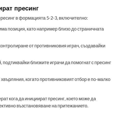
ират пресинг
ресинг в формацията 5-2-3, включително:
има позиция, като например близо до страничната
онтролиране от противниковия играч, създавайки
, подтиквайки близките играчи да помогнат с пресинг
 хвърляния, когато противниковият отбор е по-малко
рат кога да инициират пресинг, което може да
ективно възстановяване на притежанието.