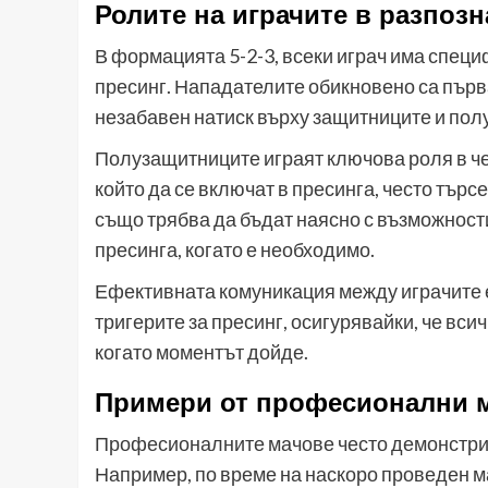
Ролите на играчите в разпозн
В формацията 5-2-3, всеки играч има специ
пресинг. Нападателите обикновено са първ
незабавен натиск върху защитниците и пол
Полузащитниците играят ключова роля в че
който да се включат в пресинга, често тър
също трябва да бъдат наясно с възможности
пресинга, когато е необходимо.
Ефективната комуникация между играчите е
тригерите за пресинг, осигурявайки, че всич
когато моментът дойде.
Примери от професионални 
Професионалните мачове често демонстрира
Например, по време на наскоро проведен м