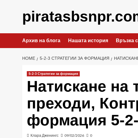
Skip
to
piratasbsnpr.co
content
Архив на блога
Нашата история
Връзка с
HOME
5-2-3 СТРАТЕГИИ ЗА ФОРМАЦИЯ
НАТИСКАНЕ
5-2-3 Стратегии за формация
Натискане на 
преходи, Конт
формация 5-2
Клара Дженингс
09/02/2026
0