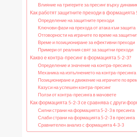
Влияние на тригерите за пресинг върху динамик
Как работят защитните преходи в формацията 
Определение на защитните преходи
Ключови фази на прехода от атака към защита
Отговорности на играчите по време на защитни
Време и позициониране за ефективни преходи
Примери от реалния свят за защитни преходи
Какво е контра-пресинг в формацията 5-2-3?
Определение и значение на контра-пресинга
Механика на изпълнението на контра-пресинга
Позициониране и движение на играчите по врем
Казуси на успешен контра-пресинг
Ползи от контра-пресинга в мачовете
Как формацията 5-2-3 се сравнява с други фор
Силни страни на формацията 5-2-3 в пресинга
Слаби страни на формацията 5-2-3 в пресинга
Сравнителен анализ с формацията 4-3-3