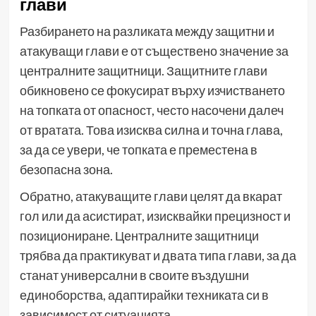
глави
Разбирането на разликата между защитни и
атакуващи глави е от съществено значение за
централните защитници. Защитните глави
обикновено се фокусират върху изчистването
на топката от опасност, често насочени далеч
от вратата. Това изисква силна и точна глава,
за да се увери, че топката е преместена в
безопасна зона.
Обратно, атакуващите глави целят да вкарат
гол или да асистират, изисквайки прецизност и
позициониране. Централните защитници
трябва да практикуват и двата типа глави, за да
станат универсални в своите въздушни
единоборства, адаптирайки техниката си в
зависимост от ситуацията.