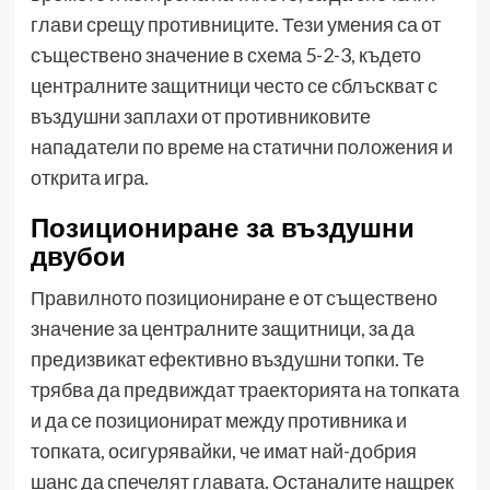
глави срещу противниците. Тези умения са от
съществено значение в схема 5-2-3, където
централните защитници често се сблъскват с
въздушни заплахи от противниковите
нападатели по време на статични положения и
открита игра.
Позициониране за въздушни
двубои
Правилното позициониране е от съществено
значение за централните защитници, за да
предизвикат ефективно въздушни топки. Те
трябва да предвиждат траекторията на топката
и да се позиционират между противника и
топката, осигурявайки, че имат най-добрия
шанс да спечелят главата. Останалите нащрек