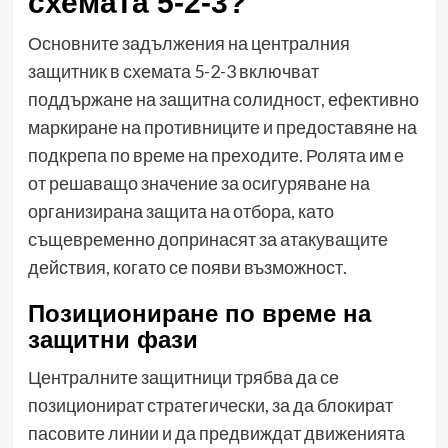
схемата 5-2-3?
Основните задължения на централния
защитник в схемата 5-2-3 включват
поддържане на защитна солидност, ефективно
маркиране на противниците и предоставяне на
подкрепа по време на преходите. Ролята им е
от решаващо значение за осигуряване на
организирана защита на отбора, като
същевременно допринасят за атакуващите
действия, когато се появи възможност.
Позициониране по време на
защитни фази
Централните защитници трябва да се
позиционират стратегически, за да блокират
пасовите линии и да предвиждат движенията