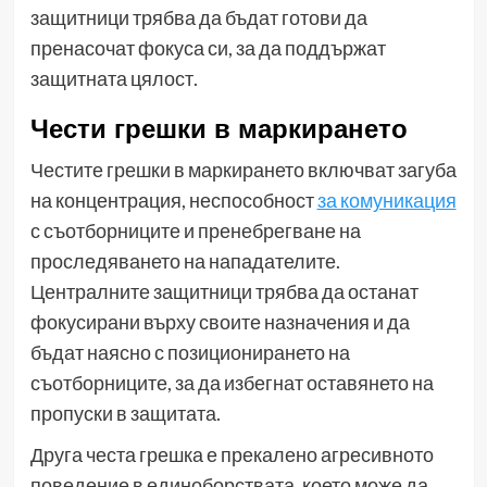
защитници трябва да бъдат готови да
пренасочат фокуса си, за да поддържат
защитната цялост.
Чести грешки в маркирането
Честите грешки в маркирането включват загуба
на концентрация, неспособност
за комуникация
с съотборниците и пренебрегване на
проследяването на нападателите.
Централните защитници трябва да останат
фокусирани върху своите назначения и да
бъдат наясно с позиционирането на
съотборниците, за да избегнат оставянето на
пропуски в защитата.
Друга честа грешка е прекалено агресивното
поведение в единоборствата, което може да