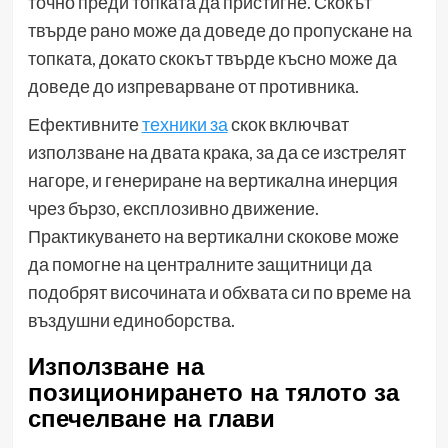
точно преди топката да пристигне. Скокът
твърде рано може да доведе до пропускане на
топката, докато скокът твърде късно може да
доведе до изпреварване от противника.
Ефективните
техники за
скок включват
използване на двата крака, за да се изстрелят
нагоре, и генериране на вертикална инерция
чрез бързо, експлозивно движение.
Практикуването на вертикални скокове може
да помогне на централните защитници да
подобрят височината и обхвата си по време на
въздушни единоборства.
Използване на
позиционирането на тялото за
спечелване на глави