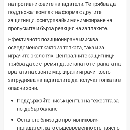
на противниковите нападатели. Те трябва да
поддържат компактна форма с другите
защитници, осигурявайки минимизиране на
пропуските и бърза реакция на заплахите.
Ефективното позициониране изисква
осведоменост както за топката, така и за
играчите около тях. Централните защитници
трябва да се стремят да останат от страната на
вратата на своите маркирани играчи, което
затруднява нападателите да получат топката в
опасни зони.
Поддържайте нисък център на тежестта за
по-добър баланс.
Останете близо до противниковия
нападател, като същевременно сте наясно