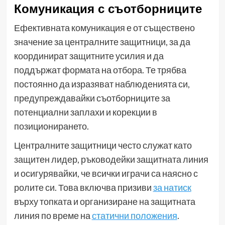
Комуникация с съотборниците
Ефективната комуникация е от съществено
значение за централните защитници, за да
координират защитните усилия и да
поддържат формата на отбора. Те трябва
постоянно да изразяват наблюденията си,
предупреждавайки съотборниците за
потенциални заплахи и корекции в
позиционирането.
Централните защитници често служат като
защитен лидер, ръководейки защитната линия
и осигурявайки, че всички играчи са наясно с
ролите си. Това включва призиви
за натиск
върху топката и организиране на защитната
линия по време на
статични положения
.