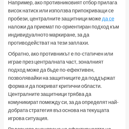
Например, ако противниковият отбор прилага
висок натиск или използва припокриващи се
пробези, централните защитници може
да се
наложи да приемат по-ориентиран подход към
индивидуалното маркиране, за да
противодействат на тези заплахи.
Обратно, ако противникът е по-статичен или
играе през централната част, зоналният
подход може да бъде по-ефективен,
позволявайки на защитниците да поддържат
форма и да покриват критични области.
Централните защитници трябва да
комуникират помежду си, за да определят най-
добрата стратегия въз основа на текущата
игрова ситуация.
Редовното оценяване на ефективността на