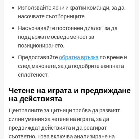
Използвайте ясни и кратки команди, за да
насочвате съотборниците.
Насърчавайте постоянен диалог, за да
поддържате осведоменост за
позиционирането.
Предоставяйте
обратна връзка
по време и
след мачовете, за да подобрите екипната
сплотеност.
Четене на играта и предвиждане
на действията
Централните защитници трябва да развият
силни умения за четене на играта, за да
предвиждат действията и да реагират
съответно. Това включва анализиране на