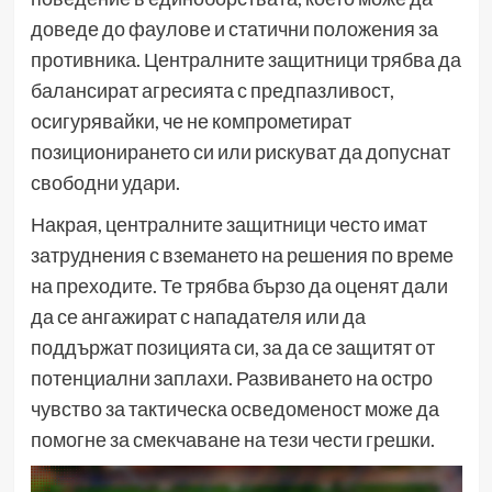
доведе до фаулове и статични положения за
противника. Централните защитници трябва да
балансират агресията с предпазливост,
осигурявайки, че не компрометират
позиционирането си или рискуват да допуснат
свободни удари.
Накрая, централните защитници често имат
затруднения с вземането на решения по време
на преходите. Те трябва бързо да оценят дали
да се ангажират с нападателя или да
поддържат позицията си, за да се защитят от
потенциални заплахи. Развиването на остро
чувство за тактическа осведоменост може да
помогне за смекчаване на тези чести грешки.