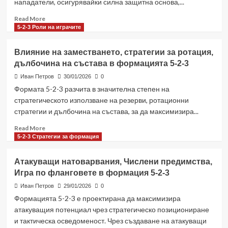
нападатели, осигурявайки силна защитна основа,...
Оценки
на
Read
Read More
ролите,
more
5-2-3 Роли на играчите
Ефективност
about
на
5-
Влияние на заместването, стратегии за ротация,
позициите
2-
дълбочина на състава в формацията 5-2-3
3
формация:
Иван Петров
30/01/2026
0
Доклади
Формата 5-2-3 разчита в значителна степен на
за
стратегическото използване на резерви, ротационни
скаутинг,
стратегии и дълбочина на състава, за да максимизира...
Тенденции
на
Read
Read More
противника,
more
5-2-3 Стратегии за формация
Анализи
about
на
Влияние
Атакуващи натоварвания, Числени предимства,
мачовете
на
Игра по фланговете в формация 5-2-3
заместването,
стратегии
Иван Петров
29/01/2026
0
за
Формацията 5-2-3 е проектирана да максимизира
ротация,
атакуващия потенциал чрез стратегическо позициониране
дълбочина
и тактическа осведоменост. Чрез създаване на атакуващи
на