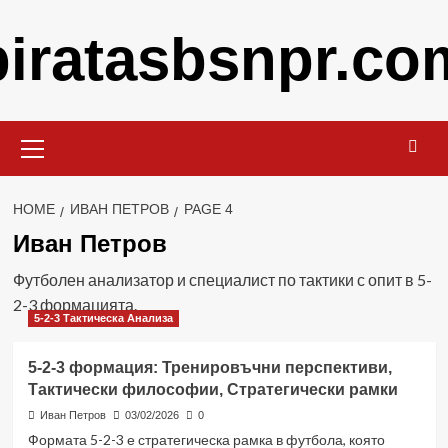
Skip
piratasbsnpr.co
to
content
Primary
Menu
HOME
ИВАН ПЕТРОВ
PAGE 4
Иван Петров
Футболен анализатор и специалист по тактики с опит в 5-
2-3 формацията.
5-2-3 Тактическа Анализа
5-2-3 формация: Тренировъчни перспективи,
Тактически философии, Стратегически рамки
Иван Петров
03/02/2026
0
Формата 5-2-3 е стратегическа рамка в футбола, която