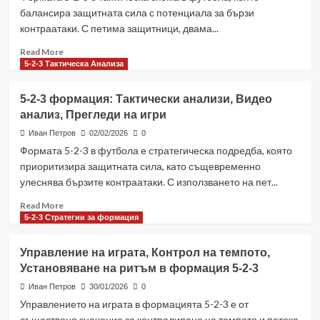
Кохезия
балансира защитната сила с потенциала за бързи
на
контраатаки. С петима защитници, двама...
екипа
в
Read
Read More
5-
more
5-2-3 Тактическа Анализа
2-
about
3
Напреднала
формация
5-2-3 формация: Тактически анализи, Видео
позиция,
анализ, Прегледи на игри
Възможности
за
Иван Петров
02/02/2026
0
отбелязване
Формата 5-2-3 в футбола е стратегическа подредба, която
на
приоритизира защитната сила, като същевременно
голове,
улеснява бързите контраатаки. С използването на пет...
Роли
при
Read
Read More
натиск
more
5-2-3 Стратегии за формация
в
about
формацията
5-
Управление на играта, Контрол на темпото,
5-
2-
2-
Установяване на ритъм в формация 5-2-3
3
3
формация:
Иван Петров
30/01/2026
0
Тактически
Управлението на играта в формацията 5-2-3 е от
анализи,
съществено значение за контролиране на темпото и потока