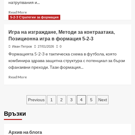
натрупвания и...
състава
в
Read
Read More
формацията
more
5-2-3 Стратегии за формация
5-
about
2-
Атакуващи
3
Игра на изграждане, Методи за контраатака,
натоварвания,
Позиционна игра в формация 5-2-3
Числени
предимства,
Иван Петров
27/01/2026
0
Игра
Формацията 5-2-3 е тактическа схема в футбола, която
по
комбинира здрава защитна структура с потенциал за бързи
фланговете
офанзивни преходи. Тази формация...
в
формация
Read
Read More
5-
more
2-
about
3
Игра
Posts
на
4
Previous
1
2
3
5
Next
изграждане,
pagination
Методи
Връзки
за
контраатака,
Позиционна
Архив на блога
игра