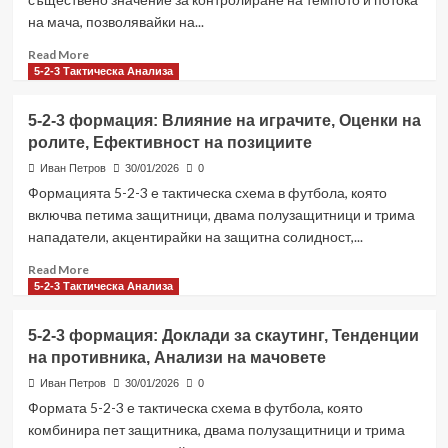
Видео
на мача, позволявайки на...
анализ,
Прегледи
Read
Read More
на
more
5-2-3 Тактическа Анализа
игри
about
Управление
5-2-3 формация: Влияние на играчите, Оценки на
на
ролите, Ефективност на позициите
играта,
Контрол
Иван Петров
30/01/2026
0
на
Формацията 5-2-3 е тактическа схема в футбола, която
темпото,
включва петима защитници, двама полузащитници и трима
Установяване
нападатели, акцентирайки на защитна солидност,...
на
ритъм
Read
Read More
в
more
5-2-3 Тактическа Анализа
формация
about
5-
5-
5-2-3 формация: Доклади за скаутинг, Тенденции
2-
2-
3
на противника, Анализи на мачовете
3
формация:
Иван Петров
30/01/2026
0
Влияние
Формата 5-2-3 е тактическа схема в футбола, която
на
комбинира пет защитника, двама полузащитници и трима
играчите,