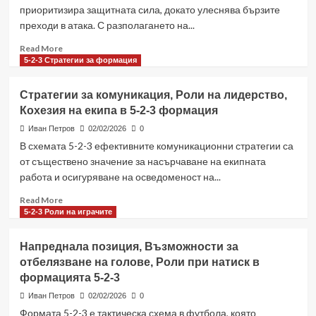
приоритизира защитната сила, докато улеснява бързите
преходи в атака. С разполагането на...
Read
Read More
more
5-2-3 Стратегии за формация
about
5-
Стратегии за комуникация, Роли на лидерство,
2-
Кохезия на екипа в 5-2-3 формация
3
формация:
Иван Петров
02/02/2026
0
Тренировъчни
В схемата 5-2-3 ефективните комуникационни стратегии са
перспективи,
от съществено значение за насърчаване на екипната
Тактически
работа и осигуряване на осведоменост на...
философии,
Стратегически
Read
Read More
рамки
more
5-2-3 Роли на играчите
about
Стратегии
Напреднала позиция, Възможности за
за
отбелязване на голове, Роли при натиск в
комуникация,
формацията 5-2-3
Роли
на
Иван Петров
02/02/2026
0
лидерство,
Формата 5-2-3 е тактическа схема в футбола, която