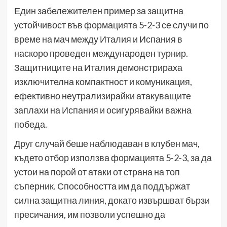
Един забележителен пример за защитна
устойчивост във формацията 5-2-3 се случи по
време на мач между Италия и Испания в
наскоро проведен международен турнир.
Защитниците на Италия демонстрираха
изключителна компактност и комуникация,
ефективно неутрализирайки атакуващите
заплахи на Испания и осигурявайки важна
победа.
Друг случай беше наблюдаван в клубен мач,
където отбор използва формацията 5-2-3, за да
устои на порой от атаки от страна на топ
съперник. Способността им да поддържат
силна защитна линия, докато извършват бързи
пресичания, им позволи успешно да