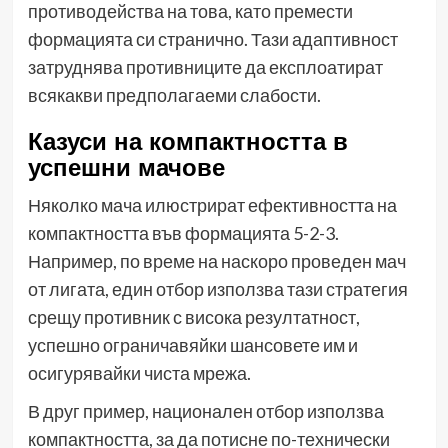
противодейства на това, като премести
формацията си странично. Тази адаптивност
затруднява противниците да експлоатират
всякакви предполагаеми слабости.
Казуси на компактността в
успешни мачове
Няколко мача илюстрират ефективността на
компактността във формацията 5-2-3.
Например, по време на наскоро проведен мач
от лигата, един отбор използва тази стратегия
срещу противник с висока резултатност,
успешно ограничавяйки шансовете им и
осигурявайки чиста мрежа.
В друг пример, национален отбор използва
компактността, за да потисне по-технически