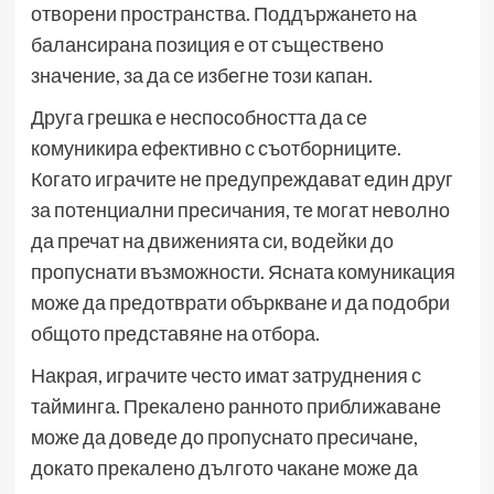
отворени пространства. Поддържането на
балансирана позиция е от съществено
значение, за да се избегне този капан.
Друга грешка е неспособността да се
комуникира ефективно с съотборниците.
Когато играчите не предупреждават един друг
за потенциални пресичания, те могат неволно
да пречат на движенията си, водейки до
пропуснати възможности. Ясната комуникация
може да предотврати объркване и да подобри
общото представяне на отбора.
Накрая, играчите често имат затруднения с
тайминга. Прекалено ранното приближаване
може да доведе до пропуснато пресичане,
докато прекалено дългото чакане може да