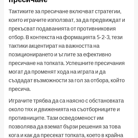
Тактиките за пресичане включват стратегии,
които играчите използват, за да предвиждат и
прекъсват подаванията от противниковия
отбор. В контекста на формацията 5-2-3, тези
тактики акцентират на важността на
позиционирането и ъглите за ефективно
пресичане на топката. Успешните пресичания
могат да променят хода на играта и да
създадат възможности за гол за отбора, който
пресича.
Играчите трябва да са наясно с обстановката
около тях и движенията на съотборниците и
противниците. Тази осведоменост им
позволява да вземат бързи решения за това
кога и как да пресекат топката, което в крайна