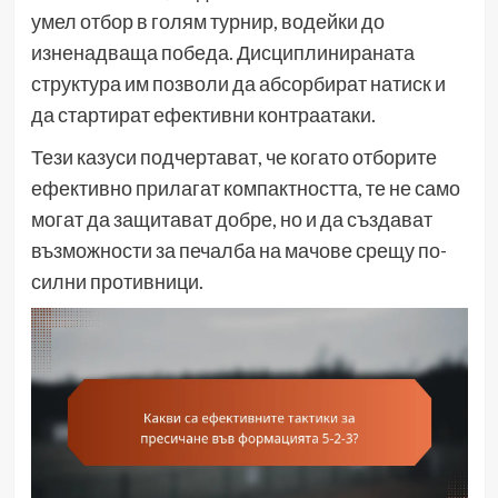
умел отбор в голям турнир, водейки до
изненадваща победа. Дисциплинираната
структура им позволи да абсорбират натиск и
да стартират ефективни контраатаки.
Тези казуси подчертават, че когато отборите
ефективно прилагат компактността, те не само
могат да защитават добре, но и да създават
възможности за печалба на мачове срещу по-
силни противници.