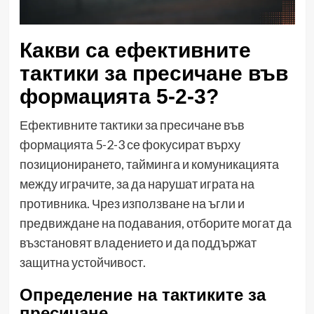
Какви са ефективните
тактики за пресичане във
формацията 5-2-3?
Ефективните тактики за пресичане във
формацията 5-2-3 се фокусират върху
позиционирането, тайминга и комуникацията
между играчите, за да нарушат играта на
противника. Чрез използване на ъгли и
предвиждане на подавания, отборите могат да
възстановят владението и да поддържат
защитна устойчивост.
Определение на тактиките за
пресичане