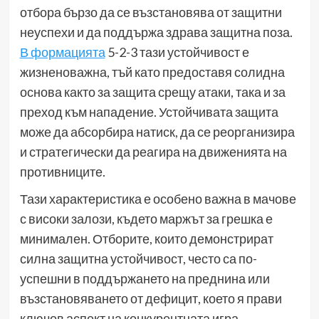
отбора бързо да се възстановява от защитни
неуспехи и да поддържа здрава защитна поза.
В формацията
5-2-3 тази устойчивост е
жизненоважна, тъй като предоставя солидна
основа както за защита срещу атаки, така и за
преход към нападение. Устойчивата защита
може да абсорбира натиск, да се реорганизира
и стратегически да реагира на движенията на
противниците.
Тази характеристика е особено важна в мачове
с високи залози, където маржът за грешка е
минимален. Отборите, които демонстрират
силна защитна устойчивост, често са по-
успешни в поддържането на преднина или
възстановяването от дефицит, което я прави
ключов аспект на конкурентната игра.