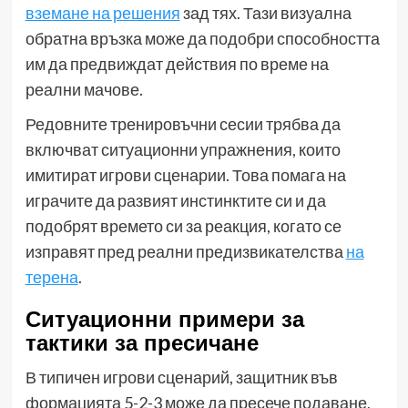
вземане на решения
зад тях. Тази визуална
обратна връзка може да подобри способността
им да предвиждат действия по време на
реални мачове.
Редовните тренировъчни сесии трябва да
включват ситуационни упражнения, които
имитират игрови сценарии. Това помага на
играчите да развият инстинктите си и да
подобрят времето си за реакция, когато се
изправят пред реални предизвикателства
на
терена
.
Ситуационни примери за
тактики за пресичане
В типичен игрови сценарий, защитник във
формацията 5-2-3 може да пресече подаване,