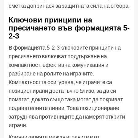
сметка допринася за защитната сила на отбора.
Ключови принципи на
пресичането във формацията 5-
2-3
В формацията 5-2-3 ключовите принципи на
пресичането включват поддържане на
компактност, ефективна комуникация и
разбиране на ролите на играчите.
Компактността осигурява, че играчите са
позиционирани достатъчно близо, за да си
помагат, докато също така могат да покриват
подавателните линии. Това позициониране
затруднява противниците да намерят открити
играчи.
Комуникацията между играчите е от