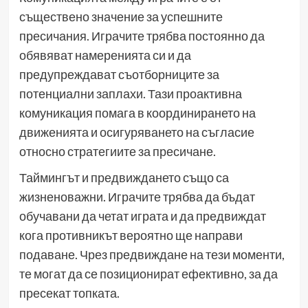
съществено значение за успешните
пресичания. Играчите трябва постоянно да
обявяват намеренията си и да
предупреждават съотборниците за
потенциални заплахи. Тази проактивна
комуникация помага в координирането на
движенията и осигуряването на съгласие
относно стратегиите за пресичане.
Таймингът и предвиждането също са
жизненоважни. Играчите трябва да бъдат
обучавани да четат играта и да предвиждат
кога противникът вероятно ще направи
подаване. Чрез предвиждане на тези моменти,
те могат да се позиционират ефективно, за да
пресекат топката.