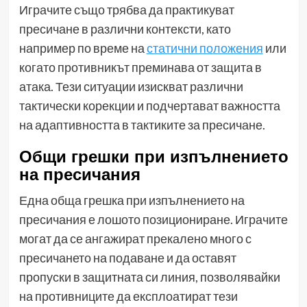
Играчите също трябва да практикуват
пресичане в различни контексти, като
например по време на
статични положения
или
когато противникът преминава от защита в
атака. Тези ситуации изискват различни
тактически корекции и подчертават важността
на адаптивността в тактиките за пресичане.
Общи грешки при изпълнението
на пресичания
Една обща грешка при изпълнението на
пресичания е лошото позициониране. Играчите
могат да се ангажират прекалено много с
пресичането на подаване и да оставят
пропуски в защитната си линия, позволявайки
на противниците да експлоатират тези