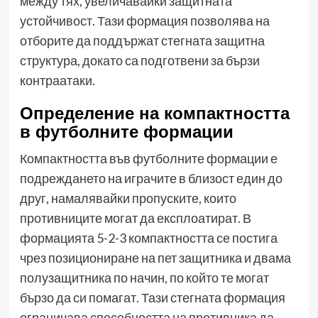
между тях, увеличавайки защитната
устойчивост. Тази формация позволява на
отборите да поддържат стегната защитна
структура, докато са подготвени за бързи
контраатаки.
Определение на компактността
в футболните формации
Компактността във футболните формации е
подреждането на играчите в близост един до
друг, намалявайки пропуските, които
противниците могат да експлоатират. В
формацията 5-2-3 компактността се постига
чрез позициониране на пет защитника и двама
полузащитника по начин, по който те могат
бързо да си помагат. Тази стегната формация
ограничава способността на противника да