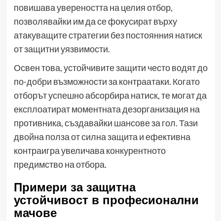
повишава увереността на целия отбор,
позволявайки им да се фокусират върху
атакуващите стратегии без постоянния натиск
от защитни уязвимости.
Освен това, устойчивите защити често водят до
по-добри възможности за контраатаки. Когато
отборът успешно абсорбира натиск, те могат да
експлоатират моментната дезорганизация на
противника, създавайки шансове за гол. Тази
двойна полза от силна защита и ефективна
контраигра увеличава конкурентното
предимство на отбора.
Примери за защитна
устойчивост в професионални
мачове